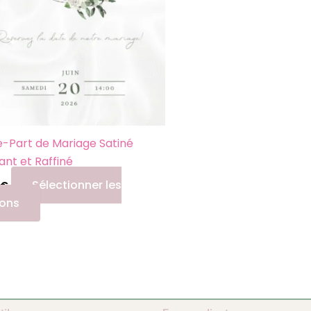
variations.
Les
options
peuvent
être
choisies
sur
la
e-Part de Mariage Satiné
page
ant et Raffiné
du
Sélectionner les
€
produit
ions