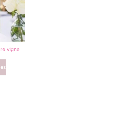
re Vigne
les