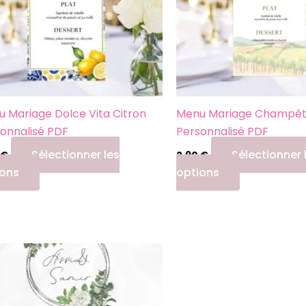
 Mariage Dolce Vita Citron
Menu Mariage Champêt
onnalisé PDF
Personnalisé PDF
Sélectionner les
Sélectionner 
€
2,90
€
ions
options
Ce
produit
a
plusieurs