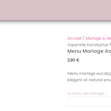
quantité
de
Menu
Mariage
Aquarelle
Eucalyptus
Personnalisé
PDF
Accueil
/
Mariage & H
Aquarelle Eucalyptus 
Menu Mariage Aqu
2,90
€
Menu mariage eucalypt
élégant et naturel env
Le menu de mariage
*