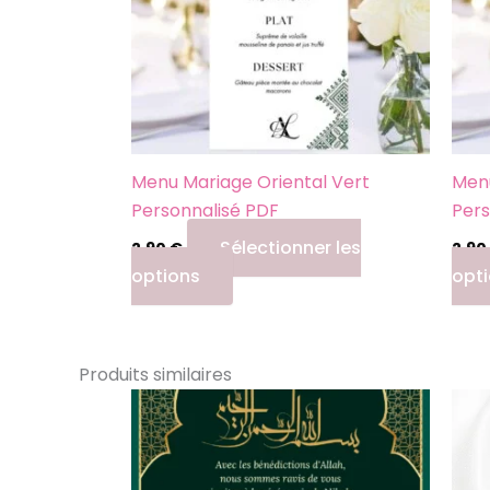
Menu Mariage Oriental Vert
Menu
Personnalisé PDF
Pers
Sélectionner les
2,90
€
2,90
options
opt
Produits similaires
Ce
produit
a
plusieurs