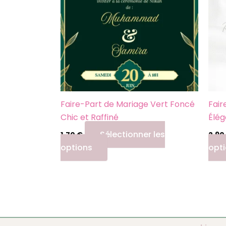
variations.
Les
options
peuvent
être
choisies
sur
la
Faire-Part de Mariage Vert Foncé
Fair
page
Chic et Raffiné
Élég
du
Sélectionner les
1,70
€
2,90
produit
options
opt