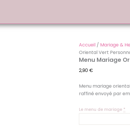
quantité
de
Menu
Mariage
Oriental
Vert
Personnalisé
PDF
Accueil
/
Mariage & H
Oriental Vert Personn
Menu Mariage Ori
2,90
€
Menu mariage oriental
raffiné envoyé par ema
Le menu de mariage
*