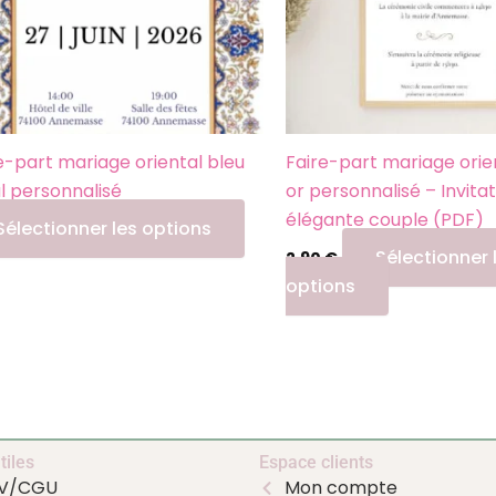
e-part mariage oriental bleu
Faire-part mariage orien
l personnalisé
or personnalisé – Invita
élégante couple (PDF)
Sélectionner les options
Sélectionner 
2,90
€
options
tiles
Espace clients
V/CGU
Mon compte