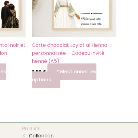
options
peuvent
être
choisies
sur
la
tal noir et
Carte chocolat Laylat al Henna
page
tion
personnalisée – Cadeau invité
du
henné (A5)
produit
les
Sélectionner les
2,90
€
options
Produits
Collection