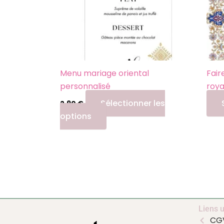
Menu mariage oriental
Fair
personnalisé
roya
Sélectionner les
2,90
€
options
Liens u
CG