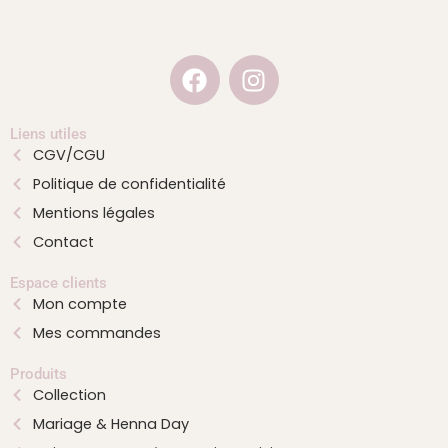
F
I
a
n
c
s
e
t
Liens utiles
CGV/CGU
b
a
Politique de confidentialité
o
g
o
r
Mentions légales
k
a
Contact
m
Espace clients
Mon compte
Mes commandes
Produits
Collection
Mariage & Henna Day