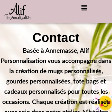
Aller
Menu
au
contenu
Contact
Basée à Annemasse, Alif
Personnalisation vous accompagne dans
la création de mugs personnalisés,
gourdes personnalisées, tote bags et
cadeaux personnalisés pour toutes les
occasions. Chaque création est réalisée