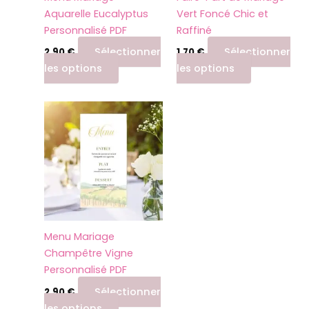
être
Aquarelle Eucalyptus
Vert Foncé Chic et
choisies
Personnalisé PDF
Raffiné
sur
la
Sélectionner
Sélectionner
2,90
€
1,70
€
page
les options
les options
du
produit
Menu Mariage
Champêtre Vigne
Personnalisé PDF
Sélectionner
2,90
€
les options