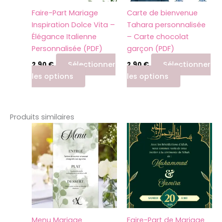
peuvent
peuvent
Faire-Part Mariage
Carte de bienvenue
être
être
Inspiration Dolce Vita –
Tahara personnalisée
choisies
choisies
Élégance Italienne
– Carte chocolat
sur
sur
Personnalisée (PDF)
garçon (PDF)
la
la
page
page
Sélectionner
Sélectionner
2,90
€
2,90
€
du
du
les options
les options
produit
produit
Produits similaires
Ce
produit
a
plusieurs
variations.
Les
options
peuvent
Menu Mariage
Faire-Part de Mariage