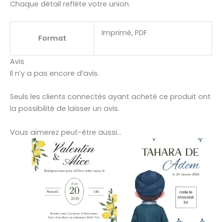
Chaque détail reflète votre union.
Imprimé, PDF
Format
Avis
Il n’y a pas encore d’avis.
Seuls les clients connectés ayant acheté ce produit ont
la possibilité de laisser un avis.
Vous aimerez peut-être aussi…
Ce
Ce
produit
produit
a
a
plusieurs
plusieurs
variations.
variations.
Les
Les
options
options