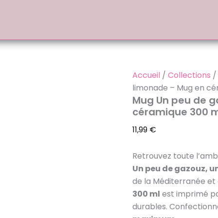
quantité
de
Mug
Un
peu
de
gazouz,
un
Accueil
/
Collections
peu
limonade – Mug en cé
de
Mug Un peu de g
limonade
céramique 300 m
–
Mug
11,99
€
en
céramique
300
Retrouvez toute l’amb
ml
Un peu de gazouz, u
de la Méditerranée et
300 ml
est imprimé p
durables. Confectionn