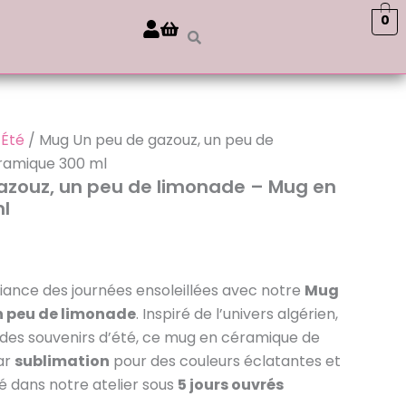
0
/
Été
/ Mug Un peu de gazouz, un peu de
ramique 300 ml
azouz, un peu de limonade – Mug en
l
iance des journées ensoleillées avec notre
Mug
n peu de limonade
. Inspiré de l’univers algérien,
 des souvenirs d’été, ce mug en céramique de
ar
sublimation
pour des couleurs éclatantes et
é dans notre atelier sous
5 jours ouvrés