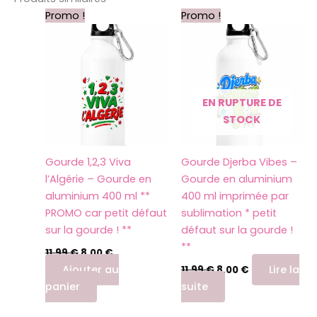
Le
Le
Le
Le
Promo !
Promo !
prix
prix
prix
prix
initial
actuel
initial
actuel
était :
est :
était :
est :
11,99 €.
8,00 €.
11,99 €.
8,00 €.
EN RUPTURE DE
STOCK
Gourde 1,2,3 Viva
Gourde Djerba Vibes –
l’Algérie – Gourde en
Gourde en aluminium
aluminium 400 ml **
400 ml imprimée par
PROMO car petit défaut
sublimation * petit
sur la gourde ! **
défaut sur la gourde !
**
11,99
€
8,00
€
Ajouter au
Lire la
11,99
€
8,00
€
panier
suite