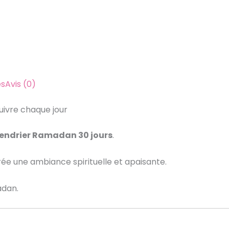
es
Avis (0)
uivre chaque jour
lendrier Ramadan 30 jours
.
rée une ambiance spirituelle et apaisante.
adan.