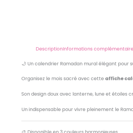
Description
Informations complémentair
🌙 Un calendrier Ramadan mural élégant pour s
Organisez le mois sacré avec cette
affiche ca
Son design doux avec lanterne, lune et étoiles c
Un indispensable pour vivre pleinement le Ram
🎨 Disponible en 3 couleurs harmonieuses