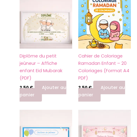
Diplôme du petit
Cahier de Coloriage
jeûneur – Affiche
Ramadan Enfant – 20
enfant Eid Mubarak
Coloriages (Format A4
(PDF)
PDF)
Ajouter au
Ajouter au
2,50
€
2,50
€
panier
panier
Ce
Ce
produit
produit
a
a
plusieurs
plusieurs