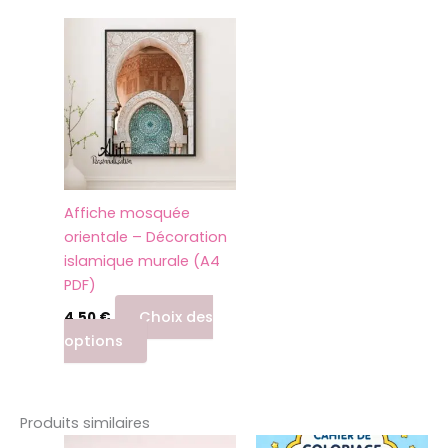
Ce
produit
a
plusieurs
variations.
Les
options
peuvent
Affiche mosquée
être
orientale – Décoration
choisies
islamique murale (A4
sur
PDF)
la
page
Choix des
4,50
€
du
options
produit
Produits similaires