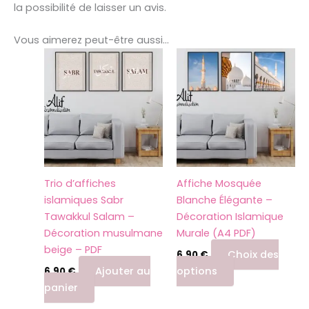
la possibilité de laisser un avis.
Vous aimerez peut-être aussi…
Ce
produit
a
plusieurs
variations.
Les
options
peuvent
Trio d’affiches
Affiche Mosquée
être
islamiques Sabr
Blanche Élégante –
choisies
Tawakkul Salam –
Décoration Islamique
sur
Décoration musulmane
Murale (A4 PDF)
la
beige – PDF
page
Choix des
6,90
€
du
Ajouter au
options
6,90
€
produit
panier