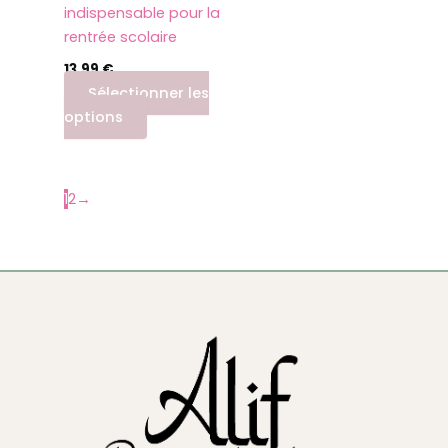
indispensable pour la
rentrée scolaire
13,99
€
Sélectionner les
options
1
2
→