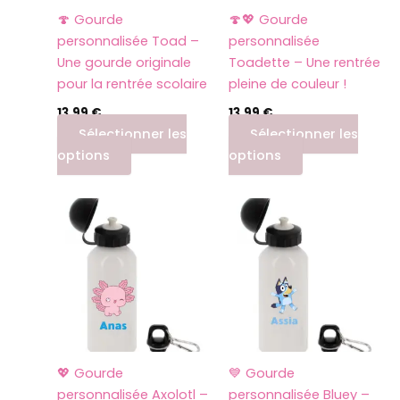
🍄 Gourde
🍄💖 Gourde
personnalisée Toad –
personnalisée
Une gourde originale
Toadette – Une rentrée
pour la rentrée scolaire
pleine de couleur !
13,99
€
13,99
€
Sélectionner les
Sélectionner les
options
options
💖 Gourde
💙 Gourde
personnalisée Axolotl –
personnalisée Bluey –