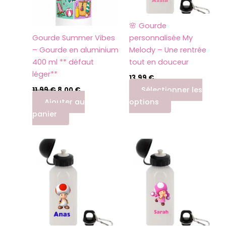
🌸 Gourde
Gourde Summer Vibes
personnalisée My
– Gourde en aluminium
Melody – Une rentrée
400 ml ** défaut
tout en douceur
léger**
13,99
€
Sélectionner les
11,99
€
8,00
€
Ajouter au
options
panier