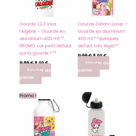
Gourde 1,2,3 Viva
Gourde Gelato Lover –
l’Algérie – Gourde en
Gourde en aluminium
aluminium 400 ml **
400 ml **quelques
PROMO car petit défaut
défaut très léger**
sur la gourde ! **
11,99
€
8,00
€
Ajouter au
11,99
€
8,00
€
Ajouter au
panier
panier
Le
Le
Promo !
prix
prix
initial
actuel
était :
est :
11,99 €.
8,00 €.