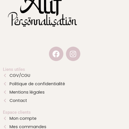
F
I
a
n
c
s
e
t
Liens utiles
CGV/CGU
b
a
Politique de confidentialité
o
g
o
r
Mentions légales
k
a
Contact
m
Espace clients
Mon compte
Mes commandes