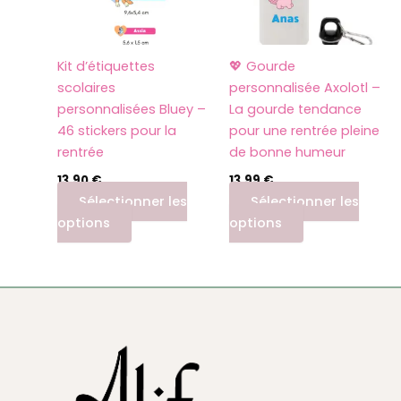
Kit d’étiquettes
💖 Gourde
scolaires
personnalisée Axolotl –
personnalisées Bluey –
La gourde tendance
46 stickers pour la
pour une rentrée pleine
rentrée
de bonne humeur
13,90
€
13,99
€
Sélectionner les
Sélectionner les
options
options