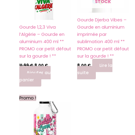
STOCK
Gourde Djerba Vibes –
Gourde 1,2,3 Viva
Gourde en aluminium
l’Algérie – Gourde en
imprimée par
aluminium 400 ml **
sublimation 400 ml **
PROMO car petit défaut
PROMO car petit défaut
sur la gourde ! **
sur la gourde ! **
Lire la
11,99
€
8,00
€
8,00
€
Ajouter au
suite
panier
Le
Le
Promo !
prix
prix
initial
actuel
était :
est :
11,99 €.
8,00 €.