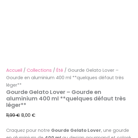
Accueil
/
Collections
/
Été
/ Gourde Gelato Lover –
Gourde en aluminium 400 ml **quelques défaut très
léger**
Gourde Gelato Lover – Gourde en
aluminium 400 ml **quelques défaut très
léger**
11,99
€
8,00
€
Craquez pour notre
Gourde Gelato Lover
, une gourde
en aluminium de
400 ml
au design gourmand et coloré.