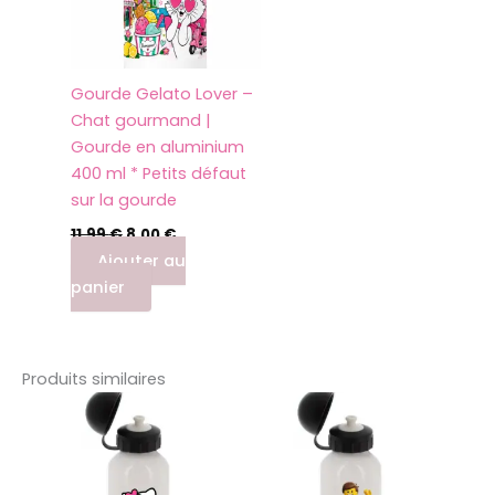
Gourde Gelato Lover –
Chat gourmand |
Gourde en aluminium
400 ml * Petits défaut
sur la gourde
11,99
€
8,00
€
Ajouter au
panier
Produits similaires