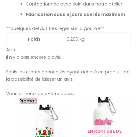
Confectionnée avec soin dans notre atelier
Fabrication sous 5 jours ouvrés maximum
**quelques défaut très léger sur la gourde**
Poids
0,200 kg
Avis
Il n’y a pas encore d’avis.
Seuls les clients connectés ayant acheté ce produit ont
la possibilité de laisser un avis.
Vous aimerez peut-être aussi…
Le
Le
Promo !
prix
prix
initial
actuel
était :
est :
11,99 €.
8,00 €.
EN RUPTURE DE