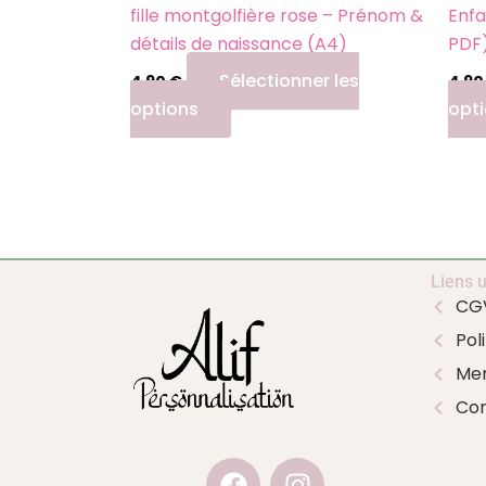
page
fille montgolfière rose – Prénom &
Enfa
du
détails de naissance (A4)
PDF
produit
Sélectionner les
4,90
€
4,9
options
opt
Liens u
CG
Pol
Men
Con
F
I