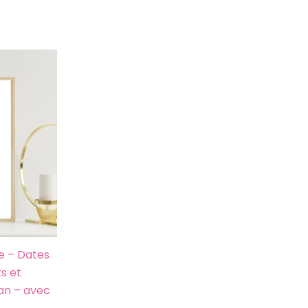
e – Dates
s et
an – avec