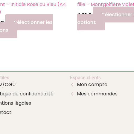
page
page
nt – Initiale Rose ou Bleu (A4
fille – Montgolfière viol
du
du
)
Sélectionner 
4,90
€
produit
produit
Sélectionner les
options
0
€
ions
tiles
Espace clients
V/CGU
Mon compte
itique de confidentialité
Mes commandes
tions légales
tact