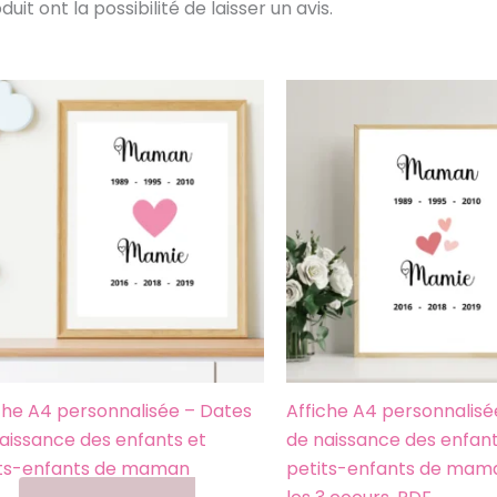
t ont la possibilité de laisser un avis.
Ce
produit
a
plusieurs
variations.
Les
options
peuvent
être
choisies
sur
la
che A4 personnalisée – Dates
Affiche A4 personnalisé
page
aissance des enfants et
de naissance des enfant
du
its-enfants de maman
petits-enfants de mam
produit