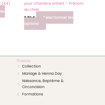
page
et (A4)
pour chambre enfant – Prénom
du
au choix
les
produit
Sélectionner les
6,90
€
options
Produits
Collection
Mariage & Henna Day
Naissance, Baptême &
Circoncision
Formations