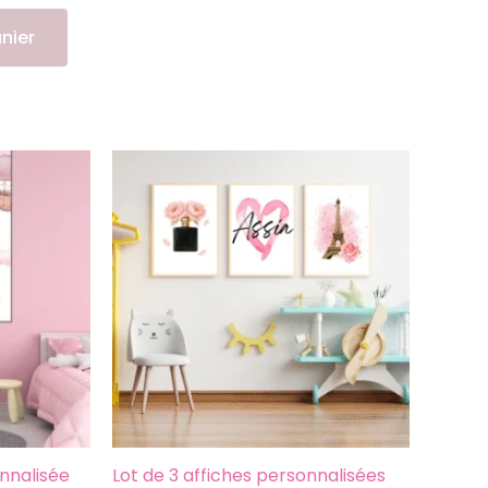
nier
Ce
produit
a
plusieurs
variations.
Les
options
peuvent
être
choisies
sur
la
nnalisée
Lot de 3 affiches personnalisées