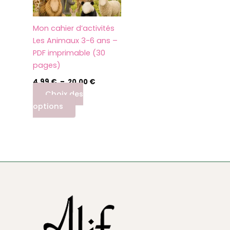
options
peuvent
Mon cahier d’activités
être
Les Animaux 3-6 ans –
choisies
PDF imprimable (30
sur
pages)
la
page
4,99
€
–
20,00
€
du
Choix des
produit
options