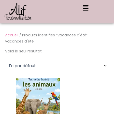
Aller
Menu
au
contenu
Accueil
/ Produits identifiés “vacances d'été”
vacances d'été
Voici le seul résultat
Plage
Ce
de
produit
prix :
a
4,99 €
à
plusieurs
20,00 €
variations.
Les