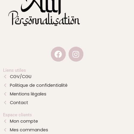
F
I
a
n
c
s
e
t
Liens utiles
CGV/CGU
b
a
Politique de confidentialité
o
g
o
r
Mentions légales
k
a
Contact
m
Espace clients
Mon compte
Mes commandes