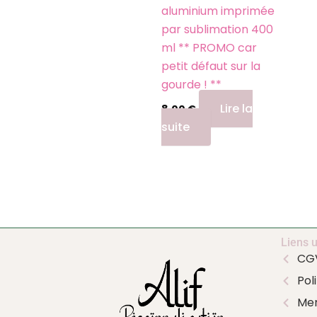
aluminium imprimée
par sublimation 400
ml ** PROMO car
petit défaut sur la
gourde ! **
Lire la
8,00
€
suite
Liens u
CG
Pol
Men