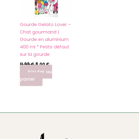
Gourde Gelato Lover –
Chat gourmand |
Gourde en aluminium
400 ml * Petits défaut
sur la gourde
11,99
€
8,00
€
Ajouter au
panier