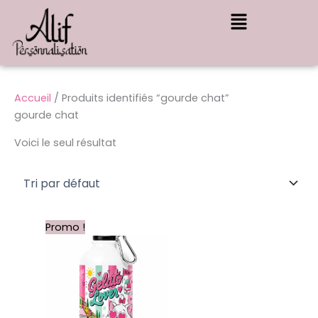
Aller
Menu
au
contenu
Accueil
/ Produits identifiés “gourde chat”
gourde chat
Voici le seul résultat
Le
Le
Promo !
prix
prix
initial
actuel
était :
est :
11,99 €.
8,00 €.