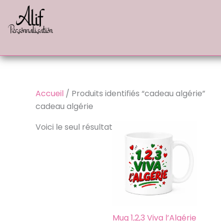
Aller
au
contenu
Accueil
/ Produits identifiés “cadeau algérie”
cadeau algérie
Voici le seul résultat
Mug 1,2,3 Viva l’Algérie