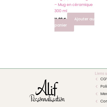
– Mug en céramique
300 ml
Ajouter au
11,99
€
panier
Liens u
CG
Pol
Men
Con