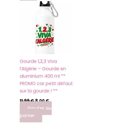
prix
prix
initial
actuel
était :
est :
11,99 €.
8,00 €.
Gourde 1,2,3 Viva
l’Algérie – Gourde en
aluminium 400 ml **
PROMO car petit défaut
sur la gourde ! **
11,99
€
8,00
€
Ajouter au
panier