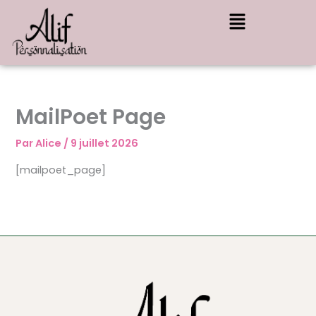
Aller
Menu
au
contenu
MailPoet Page
Par
Alice
/
9 juillet 2026
[mailpoet_page]