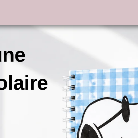
une
olaire