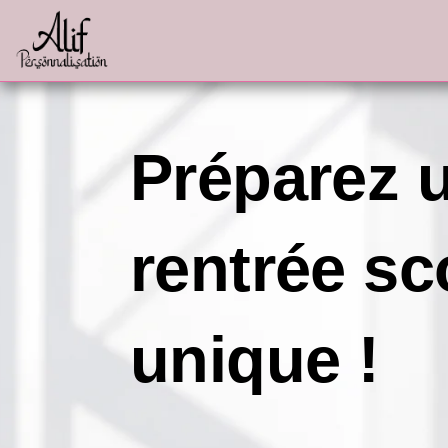
Aller
au
contenu
Préparez 
rentrée sc
unique !