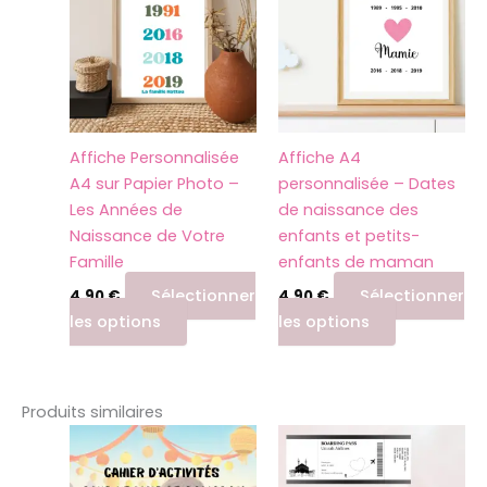
a
a
plusieurs
plusieurs
variations.
variations.
Les
Les
options
options
peuvent
peuvent
Affiche Personnalisée
Affiche A4
être
être
A4 sur Papier Photo –
personnalisée – Dates
choisies
choisies
Les Années de
de naissance des
sur
sur
Naissance de Votre
enfants et petits-
la
la
Famille
enfants de maman
page
page
du
du
Sélectionner
Sélectionner
4,90
€
4,90
€
produit
produit
les options
les options
Produits similaires
Ce
produit