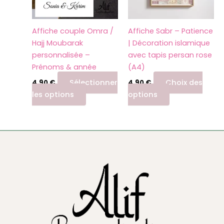
options
options
peuvent
peuvent
Affiche couple Omra /
Affiche Sabr – Patience
être
être
Hajj Moubarak
| Décoration islamique
choisies
choisies
personnalisée –
avec tapis persan rose
sur
sur
Prénoms & année
(A4)
la
la
page
page
Sélectionner
Choix des
4,90
€
4,90
€
du
du
les options
options
produit
produit