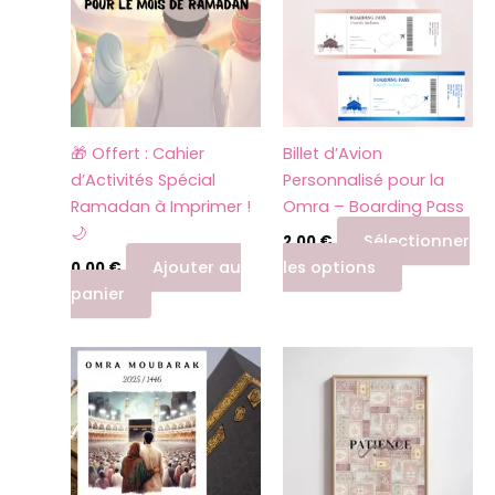
a
plusieurs
variations.
Les
options
peuvent
🎁 Offert : Cahier
Billet d’Avion
être
d’Activités Spécial
Personnalisé pour la
choisies
Ramadan à Imprimer !
Omra – Boarding Pass
sur
🌙
la
Sélectionner
2,00
€
page
Ajouter au
les options
0,00
€
du
panier
produit
Ce
Ce
produit
produit
a
a
plusieurs
plusieurs
variations.
variations.
Les
Les