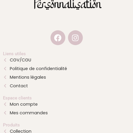
F
I
a
n
c
s
e
t
Liens utiles
CGV/CGU
b
a
Politique de confidentialité
o
g
o
r
Mentions légales
k
a
Contact
m
Espace clients
Mon compte
Mes commandes
Produits
Collection